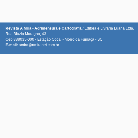
Revista A Mira - Agrimensura e Cartografia
/ Editora e Livraria Luana Ltda.
Rua Biázio Maragno, 43
Cep 888035-000 - Estação Cocal - Morro da Fumaça - SC
E-mail:
amira@amiranet.com.br